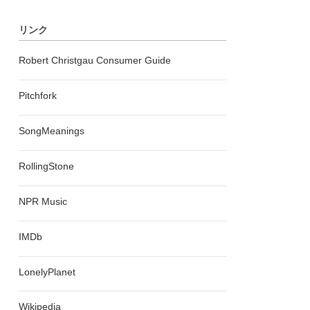
リンク
Robert Christgau Consumer Guide
Pitchfork
SongMeanings
RollingStone
NPR Music
IMDb
LonelyPlanet
Wikipedia