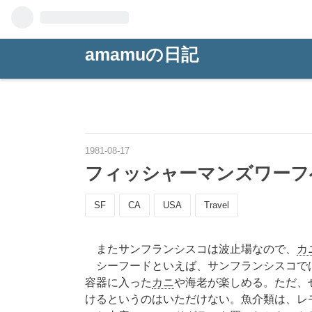
amamuの日記
1981
-
08
-
17
フィッシャーマンズワーフ
SF
CA
USA
Travel
またサンフランシスコは波止場なので、
カ
シーフードといえば、サンフランシスコでは、Fi
容器に入った
カニ
や海老が楽しめる。ただ、
けるというのはいただけない。魚介類は、レ