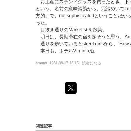
お土産にステンドグラスを買ったとき、
ト
という。名前の意味談義から、冗談めいてcor
方的」で、not sophisticatedとい
った。
目抜き通りのMarket st.を散策。
明日は、長期滞在の宿を探そうと思う。Ansoni
通りを歩いているとstreet girlsから、”How 
本日も、ホテルVirginia泊。
amamu
1981-08-17 18:15
読者になる
関連記事