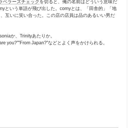
ラベラーズチェック
を切ると、俺の名前はどういう意味だ
nyという単語が飛び出した。cornyとは、「田舎的」「地
うことだから、互いに笑い合った。この店の店員は品のあるいい男だ
aか、Trinityあたりか。
are you?””From Japan?”などとよく声をかけられる。