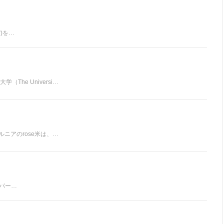
)を…
he Universi…
ニアのrose米は、…
パー…