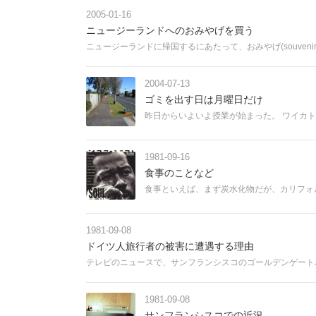
2005-01-16
ニュージーランドへのおみやげを買う
ニュージーランドに帰国するにあたって、おみやげ(souvenir
2004-07-13
ゴミを出す日は月曜日だけ
昨日からいよいよ授業が始まった。 ワイカト大学（T
1981-09-16
食事のことなど
食事といえば、まず炭水化物だが、カリフォル
1981-09-08
ドイツ人旅行者の被害に遭遇する理由
テレビのニュースで、サンフランシスコのゴールデンゲート
1981-09-08
サンフランシスコでの近況